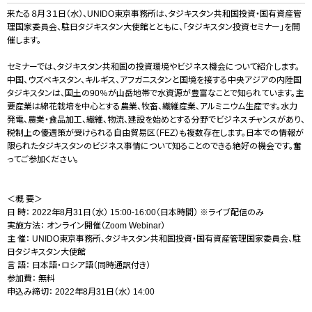
来たる８月３１日（水）、UNIDO東京事務所は、タジキスタン共和国投資・国有資産管
理国家委員会、駐日タジキスタン大使館とともに、「タジキスタン投資セミナー」を開
催します。
セミナーでは、タジキスタン共和国の投資環境やビジネス機会について紹介します。
中国、ウズベキスタン、キルギス、アフガニスタンと国境を接する中央アジアの内陸国
タジキスタンは、国土の90％が山岳地帯で水資源が豊富なことで知られています。主
要産業は綿花栽培を中心とする農業、牧畜、繊維産業、アルミニウム生産です。水力
発電、農業・食品加工、繊維、物流、建設を始めとする分野でビジネスチャンスがあり、
税制上の優遇策が受けられる自由貿易区（FEZ）も複数存在します。日本での情報が
限られたタジキスタンのビジネス事情について知ることのできる絶好の機会です。奮
ってご参加ください。
＜概 要＞
日 時： 2022年8月31日（水） 15:00-16:00（日本時間） ※ライブ配信のみ
実施方法： オンライン開催（Zoom Webinar）
主 催： UNIDO東京事務所、タジキスタン共和国投資・国有資産管理国家委員会、駐
日タジキスタン大使館
言 語： 日本語・ロシア語（同時通訳付き）
参加費： 無料
申込み締切： 2022年8月31日（水） 14:00