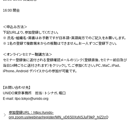
16:00 閉会
＜申込み方法＞
下記URLより、参加登録してください。
※ 氏名・組織名・肩書はお手数ですが日本語・英語両方でのご記入をお願いします。
※ 1名の登録で複数端末からの視聴はできません。お一人ずつご登録下さい。
＜オンラインセミナー聴講方法＞
セミナー登録後に送付される登録確認メールのリンク（登録直後、セミナー前日及び
当日14時ごろに送付されます）をクリックして、ご参加ください。PC、MaC、iPad、
iPhone、Android デバイスからの参加が可能です。
【お問い合わせ先】
UNIDO東京事務所 担当： トシナガ、堀口
E-mail: itpo.tokyo@unido.org
参加登録URL：https://unido-
org.zoom.us/webinar/register/WN_vD6S0XsNSJuF9kP_hlZ2cQ