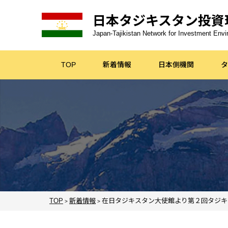
日本タジキスタン
投資
Japan-Tajikistan Network for Investment En
TOP
新着情報
日本側機関
タ
TOP
新着情報
在日タジキスタン大使館より第２回タジキス
>
>