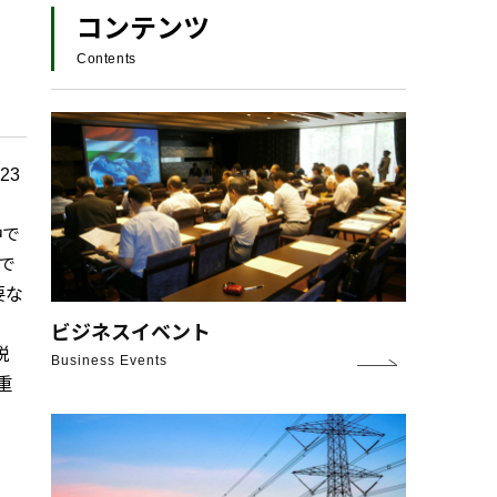
コンテンツ
Contents
23
中で
で
要な
ビジネスイベント
税
Business Events
重