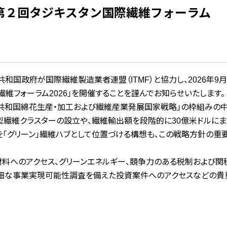
第２回タジキスタン国際繊維フォーラム
。
国政府が国際繊維製造業者連盟（ITMF）と協力し、2026年9月
維フォーラム2026」を開催することを謹んでお知らせいたします。
タン共和国綿花生産・加工および繊維産業発展国家戦略」の枠組みの
型繊維クラスターの設立や、繊維輸出額を段階的に30億米ドルにま
を「グリーン」繊維ハブとして位置づける構想も、この戦略方針の重
料へのアクセス、グリーンエネルギー、競争力のある税制および関
詳細な事業実現可能性調査を備えた投資案件へのアクセスなどの貴